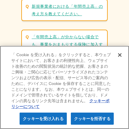
その他業種
新規事業者における「年間売上高」の
無料でご利⽤いただける
考え方を教えてください。
サービス（全業種共通）
申込み手続きの流れ・契約後の⼿続き
「年間売上高」が分からない場合で
事故が起こったら
も、事業をおまもりする保険に加入す
ることはできますか？
「 Cookie を受け入れる」をクリックすると、本ウェブ
ニュース・お知らせ
サイトにおいて、お客さまの利便性向上、ウェブサイ
ト改善のための閲覧状況の統計的な把握、お客さまの
よくある質問
「事業をおまもりする保険」はインタ
ご興味・ご関心に応じてパーソナライズされたコンテ
ーネット販売の商品なので、対面販売
ンツおよび広告の表示・配信、サービス等のご案内の
ために、デバイスに Cookie を保存することに同意した
の商品と比べて事故対応が不安です
ことになります。 なお、本ウェブサイトとは、同一の
が、大丈夫ですか？
ドメインで管理されているサイトを指しており、ドメ
会社情報
採用情報
インの異なるリンク先等は含まれません。
クッキーポ
リシーについて
IR情報
お問い合わせ
クッキーを受け入れる
クッキーを拒否する
お知らせ・
保険料⾒積り
Webお申込み
東京海上ホールディングス