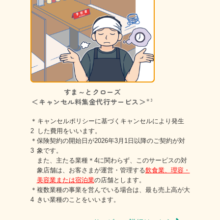
すま～とクローズ
＜キャンセル料集金代行サービス＞
＊3
＊
キャンセルポリシーに基づくキャンセルにより発生
2
した費用をいいます。
＊
保険契約の開始日が2026年3月1日以降のご契約が対
3
象です。
また、主たる業種
＊4
に関わらず、このサービスの対
象店舗は、お客さまが運営・管理する
飲食業、理容・
美容業または宿泊業
の店舗とします。
＊
複数業種の事業を営んでいる場合は、最も売上高が大
4
きい業種のことをいいます。