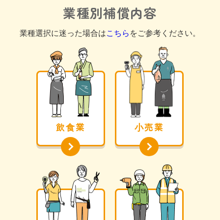
業種別補償内容
業種選択に迷った場合は
こちら
をご参考ください。
飲⾷業
⼩売業