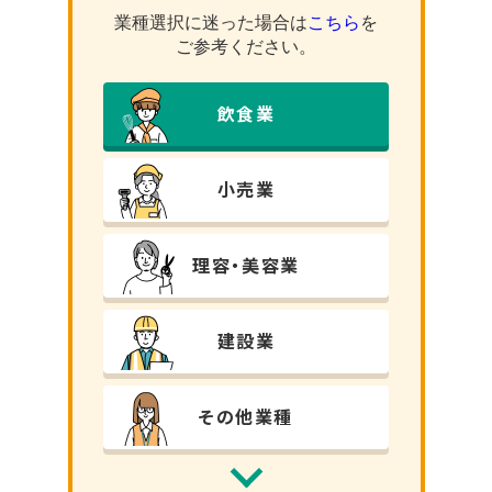
業種選択に迷った場合は
こちら
を
ご参考ください。
飲⾷業
小売業
理容・美容業
建設業
その他業種