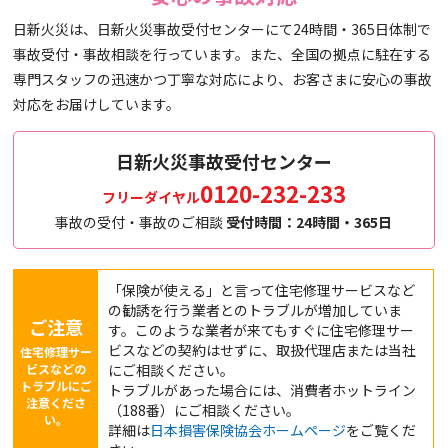
日新火災は、日新火災事故受付センターにて24時間・365日体制で
事故受付・事故相談を行っています。また、全国の拠点に駐在する
専門スタッフの迅速かつ丁寧な対応により、お客さまに安心の事故
対応をお届けしています。
日新火災事故受付センター
0120-232-233
フリーダイヤル
事故の受付・事故のご相談
受付時間：24時間・365日
「保険が使える」と言って住宅修理サービスなど
の勧誘を行う業者とのトラブルが増加していま
ご注意
す。このような業者が来てもすぐに住宅修理サー
ビスなどの契約はせずに、取扱代理店または当社
住宅修理サー
ビスなどの
にご相談ください。
トラブルにご
トラブルがあった場合には、消費者ホットライン
注意くださ
（188番）にご相談ください。
い。
詳細は
日本損害保険協会ホームページ
をご覧くだ