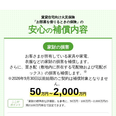
賃貸住宅向け火災保険
「お部屋を借りるときの保険」の
安心
補償内容
の
家財の損害
お客さまが所有している家具や家電、
衣服などの家財の損害を補償します。
さらに、置き配（敷地内に所在する宅配物および宅配ボ
※
ックス）の損害も補償します。
※2026年9月30日以前始期のご契約は補償対象となりませ
ん。
50
2,000
～
万円
万円
「家財の標準的な評価額」を参考に、50万円・100万円～2,000万円の
ここが
ポイント
間の100万円単位で設定できます。