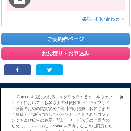
各種お問い合わせ ＞
ご契約者ページ
お見積り・お申込み
サイトマップ
当サイトのご利用にあたって
勧誘方針
「 Cookie を受け入れる」をクリックすると、本ウェブ
プライバシーポリシー
サイトにおいて、お客さまの利便性向上、ウェブサイ
（個人情報のお取扱いについて）
ト改善のための閲覧状況の統計的な把握、お客さまの
ご興味・ご関心に応じてパーソナライズされたコンテ
ンツおよび広告の表示・配信、サービス等のご案内の
ために、デバイスに Cookie を保存することに同意した