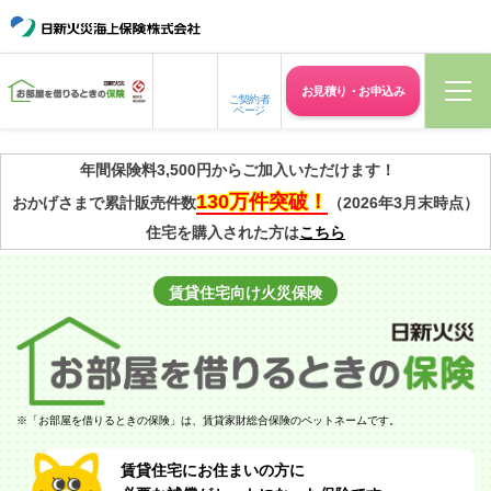
お見積り・
お申込み
ご契約者
ページ
年間保険料3,500円からご加入いただけます！
130万件突破！
おかげさまで累計販売件数
（2026年3月末時点）
住宅を購入された方は
こちら
賃貸住宅向け
火災保険
※
「お部屋を借りるときの保険」は、賃貸家財総合保険のペットネームです。
賃貸住宅にお住まいの方に