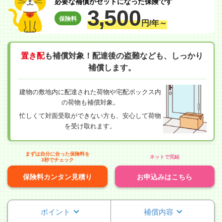
必要な補償がセットになった保険です
3,
500
保険料
円/年～
置き配
も補償対象！配達後の盗難なども、しっかり
補償します。
建物の敷地内に配達された荷物や宅配ボックス内
の荷物も補償対象。
忙しくて対面受取ができない方も、安心して荷物
を受け取れます。
まずは自分に合った保険料を
ネットで完結
3秒でチェック
保険料カンタン見積り
お申込みはこちら
ポイント
補償内容