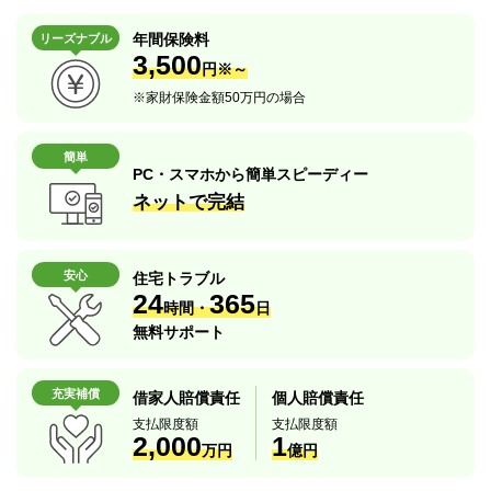
年間保険料
リーズナブル
3,500
円※～
※
家財保険金額50万円の場合
簡単
PC・スマホから簡単スピーディー
ネットで完結
安心
住宅トラブル
24
365
時間・
日
無料サポート
充実補償
借家人賠償責任
個人賠償責任
支払限度額
支払限度額
2,000
1
万円
億円