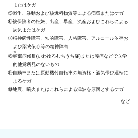
またはケガ
⑤戦争、暴動および核燃料物質等による病気またはケガ
⑥被保険者の妊娠、出産、早産、流産およびこれらによる
病気またはケガ
⑦精神病性障害、知的障害、人格障害、アルコール依存お
よび薬物依存等の精神障害
けい
⑧
頸
部症候群(いわゆるむちうち症)または腰痛などで医学
的他覚所見のないもの
⑨自動車または原動機付自転車の無資格・酒気帯び運転に
よるケガ
⑩地震、噴火またはこれらによる津波を原因とするケガ
など