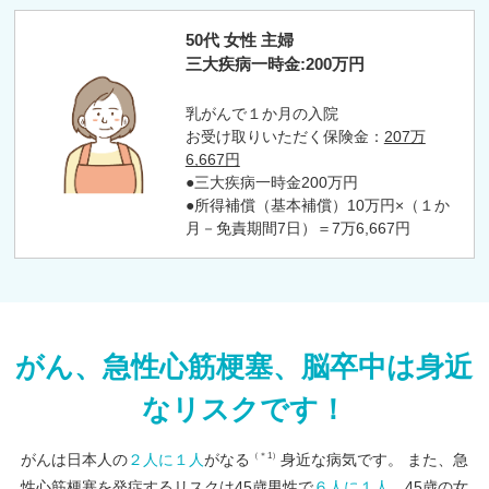
50代 女性 主婦
三大疾病一時金:200万円
乳がんで１か月の入院
お受け取りいただく保険金：
207万
6,667円
●三大疾病一時金200万円
●所得補償（基本補償）10万円×（１か
月－免責期間7日）＝7万6,667円
がん、急性心筋梗塞、脳卒中は身近
なリスクです！
（＊1）
がんは日本人の
２人に１人
がなる
身近な病気です。 また、急
性心筋梗塞を発症するリスクは45歳男性で
６人に１人
、45歳の女