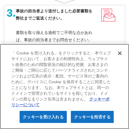
3.
事故の担当者より送付しました必要書類を
弊社までご返送ください。
書類を取り揃える過程でご不明な点があれ
ば、事故の担当者までお問合せください。
「 Cookie を受け入れる」をクリックすると、本ウェブ
サイトにおいて、お客さまの利便性向上、ウェブサイ
4.
審査終了後、担当者よりお電話にてご連絡
ト改善のための閲覧状況の統計的な把握、お客さまの
（解決コール）を行い、保険金の支払内容等
ご興味・ご関心に応じてパーソナライズされたコンテ
についてご説明します。
ンツおよび広告の表示・配信、サービス等のご案内の
ために、デバイスに Cookie を保存することに同意した
ことになります。 なお、本ウェブサイトとは、同一の
ドメインで管理されているサイトを指しており、ドメ
5.
4.
のご連絡より一週間程度でお客さまご指
インの異なるリンク先等は含まれません。
クッキーポ
定の口座に保険金をお支払いします。
リシーについて
クッキーを受け入れる
クッキーを拒否する
保険料見積り
Webお申込み