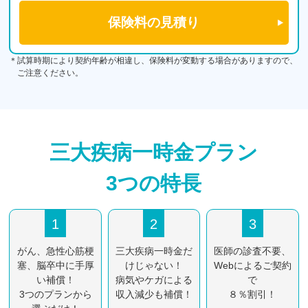
＊試算時期により契約年齢が相違し、保険料が変動する場合がありますので、
ご注意ください。
三大疾病一時金プラン
3つの特⻑
1
2
3
がん、急性心筋梗
三大疾病一時金だ
医師の診査不要、
塞、脳卒中に
手厚
けじゃない！
Webによるご契約
い補償！
病気やケガによる
で
3つのプランから
収入減少も補償！
８％割引！