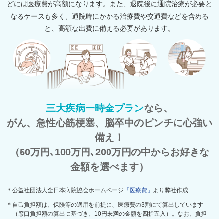
どには医療費が高額になります。また、退院後に通院治療が必要と
なるケースも多く、通院時にかかる治療費や交通費などを含める
と、高額な出費に備える必要があります。
三大疾病一時金プラン
なら、
がん、急性心筋梗塞、脳卒中のピンチに心強い
備え！
（50万円､100万円､200万円の中からお好きな
金額を選べます）
＊公益社団法人全日本病院協会ホームページ
「医療費」
より弊社作成
＊自己負担額は、保険等の適用を前提に、医療費の3割にて算出しています
（窓口負担額の算出に基づき、10円未満の金額を四捨五入）。なお、負担