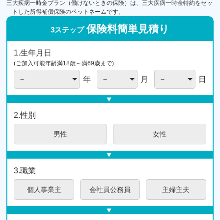
三大疾病一時金プラン（働けないときの保険）は、三大疾病一時金特約をセッ
トした所得補償保険のペットネームです。
保険料簡単
見積り
3ステップ
1.生年月日
(ご加入可能年齢満18歳～満69歳まで)
年
月
日
2.性別
男性
女性
3.職業
個人
事業主
会社員
公務員
主婦
主夫