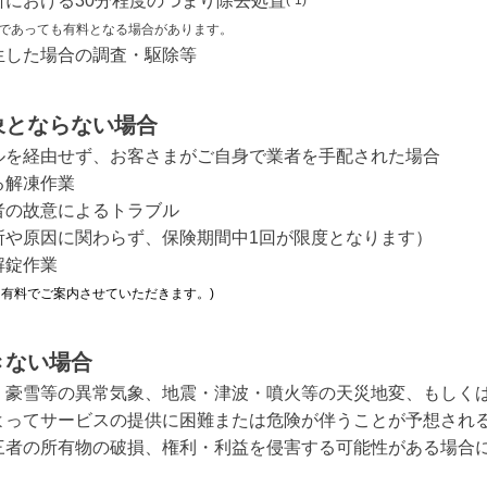
における30分程度のつまり除去処置
内であっても有料となる場合があります。
⽣した場合の調査・駆除等
象とならない場合
ルを経由せず、お客さまがご自身で業者を手配された場合
る解凍作業
者の故意によるトラブル
所や原因に関わらず、保険期間中1回が限度となります）
解錠作業
ては有料でご案内させていただきます。)
きない場合
・豪雪等の異常気象、地震・津波・噴火等の天災地変、もしく
よってサービスの提供に困難または危険が伴うことが予想され
三者の所有物の破損、権利・利益を侵害する可能性がある場合