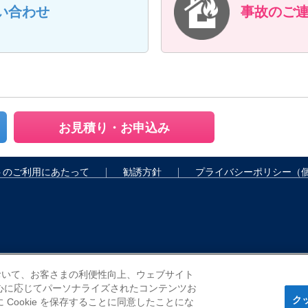
い合わせ
事故のご
お見積り・お申込み
トのご利用にあたって
勧誘方針
プライバシーポリシー
（
料を3秒でチェック
ネ
において、お客さまの利便性向上、ウェブサイト
心に応じてパーソナライズされたコンテンツお
ク
ookie を保存することに同意したことにな
タン見積り
お申込