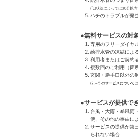
給排水管のつまり箇所
*
(
1)状況によっては30分以
ハチのトラブルが発
●無料サービスの対
専用のフリーダイヤ
給排水管の凍結によ
利用者またはご契約
複数回のご利用（箇
玄関・勝手口以外の
(2.～5.のサービスについ
●サービスが提供で
台風・大雨・暴風雨
使、その他の事由に
サービスの提供が第
られない場合