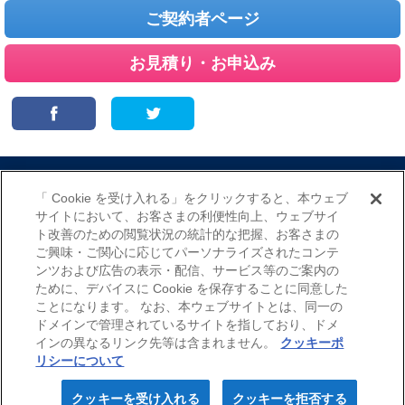
ご契約者ページ
お見積り・お申込み
サイトマップ
当サイトのご利用にあたって
勧誘方針
「 Cookie を受け入れる」をクリックすると、本ウェブ
プライバシーポリシー
サイトにおいて、お客さまの利便性向上、ウェブサイ
（個人情報のお取扱いについて）
ト改善のための閲覧状況の統計的な把握、お客さまの
ご興味・ご関心に応じてパーソナライズされたコンテ
ンツおよび広告の表示・配信、サービス等のご案内の
ために、デバイスに Cookie を保存することに同意した
ことになります。 なお、本ウェブサイトとは、同一の
ドメインで管理されているサイトを指しており、ドメ
インの異なるリンク先等は含まれません。
クッキーポ
© Nisshin Fire & Marine Insurance Co.,Ltd. All Rights Reserved.
リシーについて
クッキーを受け入れる
クッキーを拒否する