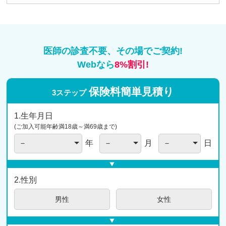
医師の診査不要、その場でご契約!
Webなら
8%割引!
保険料簡単
見積り
3ステップ
1.生年月日
(ご加入可能年齢満18歳～満69歳まで)
年
月
日
2.性別
男性
女性