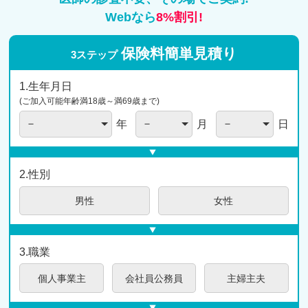
Webなら
8%割引!
保険料簡単
見積り
3ステップ
1.生年月日
(ご加入可能年齢満18歳～満69歳まで)
年
月
日
2.性別
男性
女性
3.職業
個人
事業主
会社員
公務員
主婦
主夫