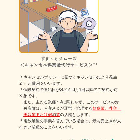
すま～とクローズ
＜キャンセル料集金代行サービス＞
＊3
＊
キャンセルポリシーに基づくキャンセルにより発生
2
した費用をいいます。
＊
保険契約の開始日が2026年3月1日以降のご契約が対
3
象です。
また、主たる業種
＊4
に関わらず、このサービスの対
象店舗は、お客さまが運営・管理する
飲食業、理容・
美容業または宿泊業
の店舗とします。
＊
複数業種の事業を営んでいる場合は、最も売上高が大
4
きい業種のことをいいます。