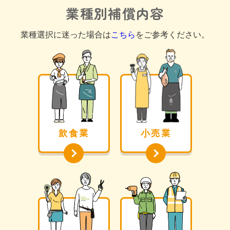
業種別補償内容
業種選択に迷った場合は
こちら
をご参考ください。
飲⾷業
⼩売業