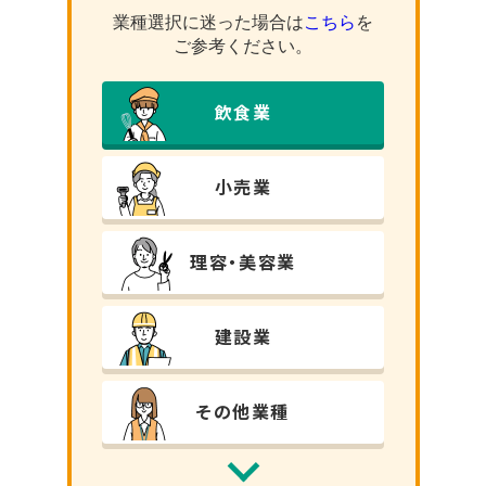
業種選択に迷った場合は
こちら
を
ご参考ください。
飲⾷業
小売業
理容・美容業
建設業
その他業種