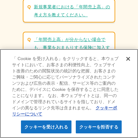
その他業種
新規事業者における「年間売上高」の
無料でご利⽤いただける
考え方を教えてください。
サービス（全業種共通）
申込み手続きの流れ・契約後の⼿続き
「年間売上高」が分からない場合で
事故が起こったら
も、事業をおまもりする保険に加入す
ることはできますか？
「 Cookie を受け入れる」をクリックすると、本ウェブ
ニュース・お知らせ
サイトにおいて、お客さまの利便性向上、ウェブサイ
ト改善のための閲覧状況の統計的な把握、お客さまの
よくある質問
「事業をおまもりする保険」はインタ
ご興味・ご関心に応じてパーソナライズされたコンテ
ーネット販売の商品なので、対面販売
ンツおよび広告の表示・配信、サービス等のご案内の
ために、デバイスに Cookie を保存することに同意した
の商品と比べて事故対応が不安です
ことになります。 なお、本ウェブサイトとは、同一の
が、大丈夫ですか？
ドメインで管理されているサイトを指しており、ドメ
会社情報
採用情報
インの異なるリンク先等は含まれません。
クッキーポ
リシーについて
IR情報
お問い合わせ
クッキーを受け入れる
クッキーを拒否する
お知らせ・
保険料⾒積り
Webお申込み
東京海上ホールディングス