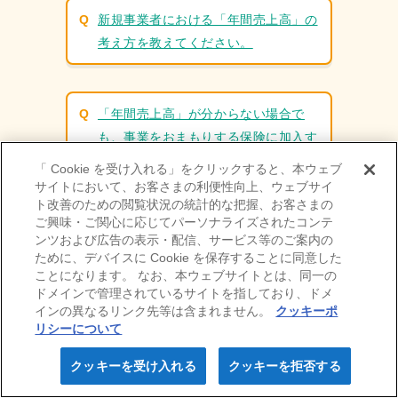
その他業種
新規事業者における「年間売上高」の
無料でご利⽤いただける
考え方を教えてください。
サービス（全業種共通）
申込み手続きの流れ・契約後の⼿続き
「年間売上高」が分からない場合で
事故が起こったら
も、事業をおまもりする保険に加入す
ることはできますか？
「 Cookie を受け入れる」をクリックすると、本ウェブ
ニュース・お知らせ
サイトにおいて、お客さまの利便性向上、ウェブサイ
ト改善のための閲覧状況の統計的な把握、お客さまの
よくある質問
「事業をおまもりする保険」はインタ
ご興味・ご関心に応じてパーソナライズされたコンテ
ーネット販売の商品なので、対面販売
ンツおよび広告の表示・配信、サービス等のご案内の
ために、デバイスに Cookie を保存することに同意した
の商品と比べて事故対応が不安です
ことになります。 なお、本ウェブサイトとは、同一の
が、大丈夫ですか？
ドメインで管理されているサイトを指しており、ドメ
会社情報
採用情報
インの異なるリンク先等は含まれません。
クッキーポ
リシーについて
IR情報
お問い合わせ
クッキーを受け入れる
クッキーを拒否する
お知らせ・
保険料⾒積り
Webお申込み
東京海上ホールディングス