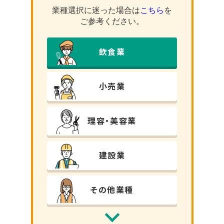
業種選択に迷った場合は
こちら
を
ご参考ください。
飲⾷業
小売業
理容・美容業
建設業
その他業種