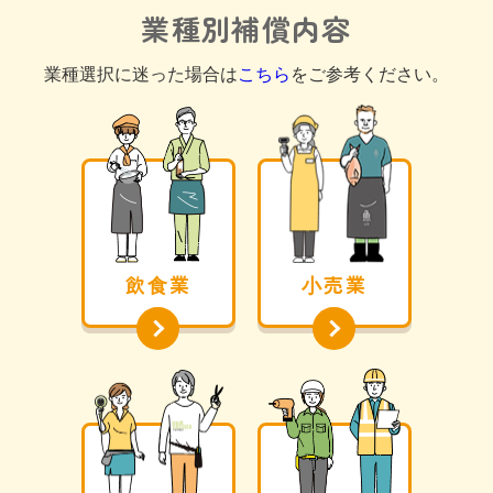
業種別補償内容
業種選択に迷った場合は
こちら
をご参考ください。
飲⾷業
⼩売業