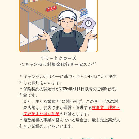
すま～とクローズ
＜キャンセル料集金代行サービス＞
＊3
＊
キャンセルポリシーに基づくキャンセルにより発生
2
した費用をいいます。
＊
保険契約の開始日が2026年3月1日以降のご契約が対
3
象です。
また、主たる業種
＊4
に関わらず、このサービスの対
象店舗は、お客さまが運営・管理する
飲食業、理容・
美容業または宿泊業
の店舗とします。
＊
複数業種の事業を営んでいる場合は、最も売上高が大
4
きい業種のことをいいます。