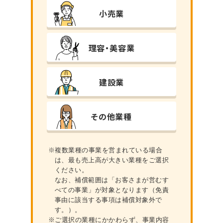
⼩売業
理容・美容業
ホーム
建設業
この保険の特⻑
その他業種
補償内容・サービス
飲⾷業
※複数業種の事業を営まれている場合
は、最も売上⾼が⼤きい業種をご選択
⼩売業
ください。
理容・美容業
なお、補償範囲は「お客さまが営むす
べての事業」が対象となります（免責
建設業
事由に該当する事項は補償対象外で
す。）。
その他業種
※ご選択の業種にかかわらず、事業内容