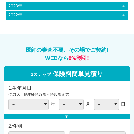
2023年
＋
2023年09月
2022年
＋
2023年07月
2022年12月
2023年05月
2022年11月
2023年04月
2022年10月
医師の審査不要、その場でご契約!
2023年03月
WEBなら
8%割引!
2023年01月
保険料簡単
見積り
3ステップ
1.生年月日
(ご加入可能年齢満18歳～満69歳まで)
年
月
日
2.性別