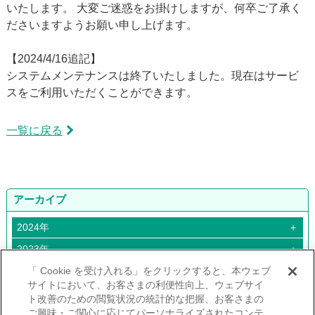
いたします。 大変ご迷惑をお掛けしますが、何卒ご了承く
補償内容・サービス
ださいますようお願い申し上げます。
飲⾷業
【2024/4/16追記】
⼩売業
システムメンテナンスは終了いたしました。現在はサービ
スをご利用いただくことができます。
理容・美容業
建設業
一覧に戻る
その他業種
無料でご利⽤いただける
サービス（全業種共通）
アーカイブ
申込み手続きの流れ・契約後の⼿続き
2024年
＋
事故が起こったら
2024年10月
2023年
＋
2024年06月
2023年12月
「 Cookie を受け入れる」をクリックすると、本ウェブ
ニュース・お知らせ
サイトにおいて、お客さまの利便性向上、ウェブサイ
2024年05月
ト改善のための閲覧状況の統計的な把握、お客さまの
よくある質問
2024年04月
ご興味・ご関心に応じてパーソナライズされたコンテ