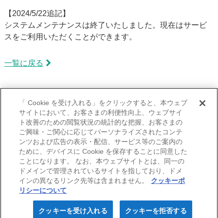
その他業種
【2024/5/22追記】
システムメンテナンスは終了いたしました。現在はサービ
無料でご利⽤いただける
スをご利用いただくことができます。
サービス（全業種共通）
一覧に戻る
申込み手続きの流れ・契約後の⼿続き
事故が起こったら
アーカイブ
「 Cookie を受け入れる」をクリックすると、本ウェブ
ニュース・お知らせ
サイトにおいて、お客さまの利便性向上、ウェブサイ
2024年
＋
ト改善のための閲覧状況の統計的な把握、お客さまの
よくある質問
2024年10月
2023年
＋
ご興味・ご関心に応じてパーソナライズされたコンテ
ンツおよび広告の表示・配信、サービス等のご案内の
2024年06月
2023年12月
ために、デバイスに Cookie を保存することに同意した
2024年05月
ことになります。 なお、本ウェブサイトとは、同一の
ドメインで管理されているサイトを指しており、ドメ
当サイトのご利用にあたって
勧誘方針
個人情報の取扱いについて
2024年04月
会社情報
採用情報
インの異なるリンク先等は含まれません。
クッキーポ
利益相反取引等の管理に関する方針
2024年03月
リシーについて
IR情報
お問い合わせ
2024年02月
クッキーを受け入れる
クッキーを拒否する
保険料⾒積り
Webお申込み
東京海上ホールディングス
Copyright (C)
2007-2026
Nisshin Fire & Marine Insurance Co.,Ltd. All Rights