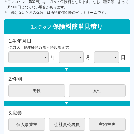
＊ワンコイン（500円）は、月々の保険料となります。なお、職業等によって
月500円とならない場合があります。
＊「働けないときの保険」は所得補償保険のペットネームです。
保険料簡単
見積り
3ステップ
1.生年月日
(ご加入可能年齢満18歳～満69歳まで)
年
月
日
2.性別
男性
女性
3.職業
個人
事業主
会社員
公務員
主婦
主夫