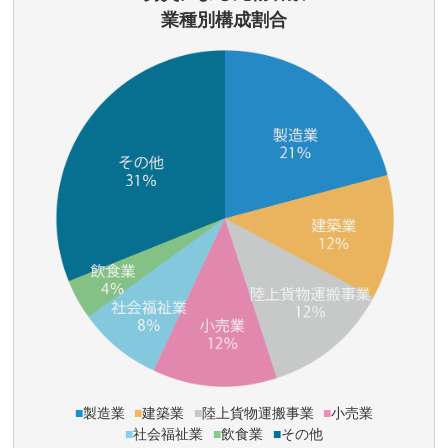
業種別構成割合
■
製造業
■
建築業
■
陸上貨物運搬事業
■
小売業
■
社会福祉業
■
飲食業
■
その他