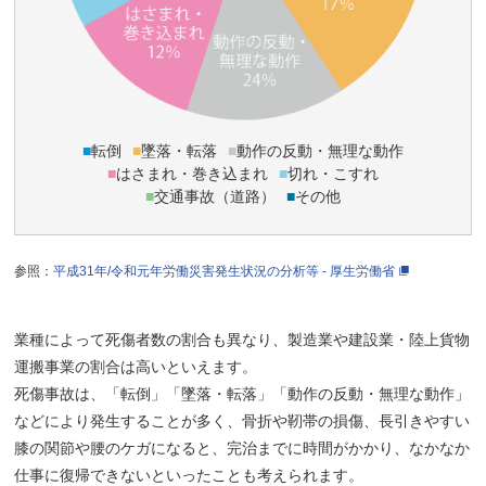
■
転倒
■
墜落・転落
■
動作の反動・無理な動作
■
はさまれ・巻き込まれ
■
切れ・こすれ
■
交通事故（道路）
■
その他
参照：
平成31年/令和元年労働災害発生状況の分析等 - 厚生労働省
業種によって死傷者数の割合も異なり、製造業や建設業・陸上貨物
運搬事業の割合は高いといえます。
死傷事故は、「転倒」「墜落・転落」「動作の反動・無理な動作」
などにより発生することが多く、骨折や靭帯の損傷、長引きやすい
膝の関節や腰のケガになると、完治までに時間がかかり、なかなか
仕事に復帰できないといったことも考えられます。