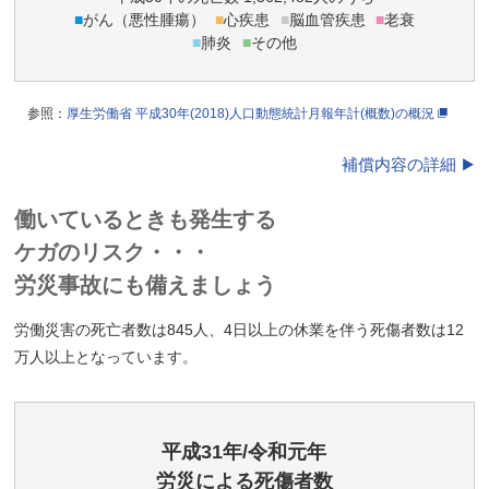
■
がん（悪性腫瘍）
■
心疾患
■
脳血管疾患
■
老衰
■
肺炎
■
その他
参照：
厚生労働省 平成30年(2018)人口動態統計月報年計(概数)の概況
補償内容の詳細
働いているときも発生する
ケガのリスク・・・
労災事故にも備えましょう
労働災害の死亡者数は845人、4日以上の休業を伴う死傷者数は12
万人以上となっています。
平成31年/令和元年
労災による死傷者数