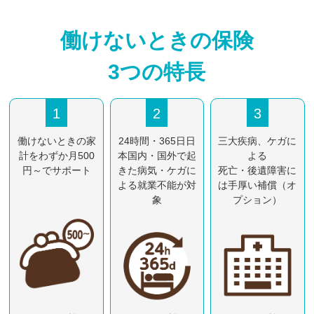
働けないときの保険
3つの特⻑
1
2
3
働けないときの家
24時間・365日
日
三大疾病、ケガに
計を
わずか月500
本国内・国外で起
よる
円～でサポート
きた
病気・ケガに
死亡・後遺障害
に
よる就業不能が対
は手厚い補償（オ
象
プション）