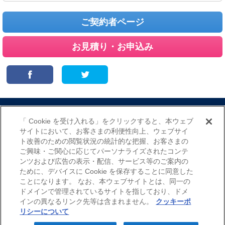
ご契約者ページ
お見積り・お申込み
サイトマップ
当サイトのご利用にあたって
勧誘方針
「 Cookie を受け入れる」をクリックすると、本ウェブ
プライバシーポリシー
サイトにおいて、お客さまの利便性向上、ウェブサイ
（個人情報のお取扱いについて）
ト改善のための閲覧状況の統計的な把握、お客さまの
ご興味・ご関心に応じてパーソナライズされたコンテ
ンツおよび広告の表示・配信、サービス等のご案内の
ために、デバイスに Cookie を保存することに同意した
ことになります。 なお、本ウェブサイトとは、同一の
ドメインで管理されているサイトを指しており、ドメ
インの異なるリンク先等は含まれません。
クッキーポ
© Nisshin Fire & Marine Insurance Co.,Ltd. All Rights Reserved.
リシーについて