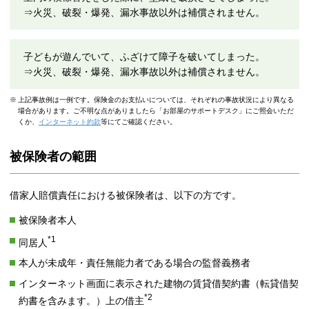
⇒火災、破裂・爆発、漏水事故以外は補償されません。
子どもが遊んでいて、ふざけて障子を破いてしまった。
⇒火災、破裂・爆発、漏水事故以外は補償されません。
※
上記事故例は一例です。保険金のお支払いについては、それぞれの事故状況により異なる
場合があります。ご不明な点がありましたら「お部屋のサポートデスク」にご照会いただ
くか、
インターネット約款
等にてご確認ください。
被保険者の範囲
借家人賠償責任における被保険者は、以下の方です。
被保険者本人
*1
同居⼈
本人が未成年・責任無能力者である場合の監督義務者
インターネット画面に表示された建物の賃貸借契約書（転貸借契
*2
約書を含みます。）上の借主