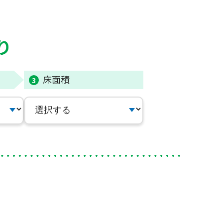
り
床面積
3