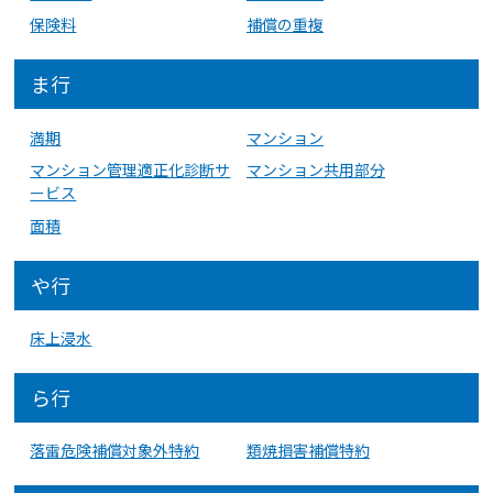
保険料
補償の重複
ま行
満期
マンション
マンション管理適正化診断サ
マンション共用部分
ービス
面積
や行
床上浸水
ら行
落雷危険補償対象外特約
類焼損害補償特約