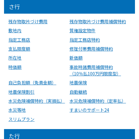
さ行
残存物取片づけ費用
残存物取片づけ費用補償特約
敷地内
質権設定物件
指定工務店
指定工務店特約
支払限度額
修理付帯費用補償特約
所在地
新価額
時価額
事故時諸費用補償特約
（10％払100万円限度型）
自己負担額（免責金額）
地震保険
地震保険割引
自動継続
水災危険補償特約（実損払）
水災危険補償特約（定率払）
水災等地
すまいのサポート24
スリムプラン
た行