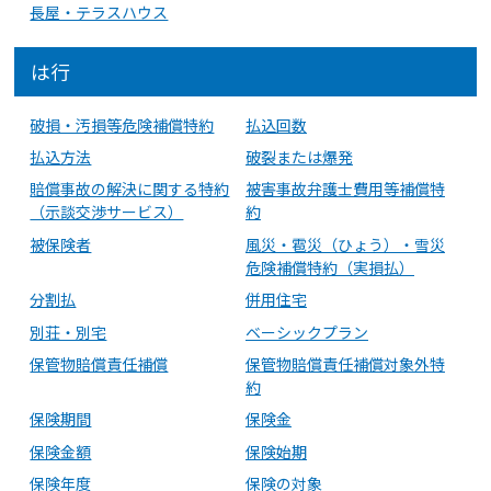
長屋・テラスハウス
は行
破損・汚損等危険補償特約
払込回数
払込方法
破裂または爆発
賠償事故の解決に関する特約
被害事故弁護士費用等補償特
（示談交渉サービス）
約
被保険者
風災・雹災（ひょう）・雪災
危険補償特約（実損払）
分割払
併用住宅
別荘・別宅
ベーシックプラン
保管物賠償責任補償
保管物賠償責任補償対象外特
約
保険期間
保険金
保険金額
保険始期
保険年度
保険の対象