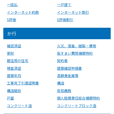
一括払
一戸建て
インターネット約款
インターネット割引
S評価
S評価割引
か行
確認済証
火災、落雷、破裂・爆発
家財
仮すまい費用補償特約
居住用の住宅
契約者
検査済証
建築確認申請書
建築年月
高額貴金属等
工事完了引渡証明書
構造
構造級別
告知義務
戸室
個人賠償責任総合補償特約
コンクリート造
コンクリートブロック造