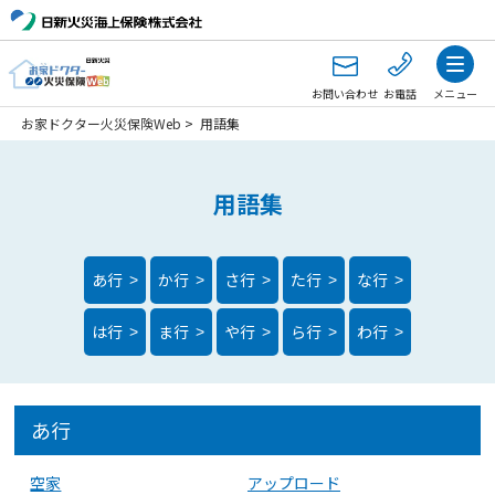
お問い合わせ
お電話
メニュー
お家ドクター火災保険Web
>
用語集
用語集
あ行
か行
さ行
た行
な行
>
>
>
>
>
は行
ま行
や行
ら行
わ行
>
>
>
>
>
あ行
空家
アップロード