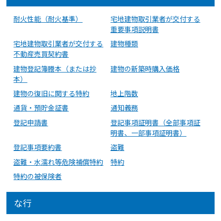
耐火性能（耐火基準）
宅地建物取引業者が交付する
重要事項説明書
宅地建物取引業者が交付する
建物種類
不動産売買契約書
建物登記簿謄本（または抄
建物の新築時購入価格
本）
建物の復旧に関する特約
地上階数
通貨・預貯金証書
通知義務
登記申請書
登記事項証明書（全部事項証
明書、一部事項証明書）
登記事項要約書
盗難
盗難・水濡れ等危険補償特約
特約
特約の被保険者
な行