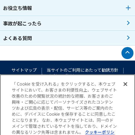
お役立ち情報
事故が起こったら
よくある質問
トップへ戻る
サイトマップ
当サイトのご利用にあたって
勧誘方針
プライバシーポリシー
（個人情報のお取扱いについて）
「 Cookie を受け入れる」をクリックすると、本ウェブ
サイトにおいて、お客さまの利便性向上、ウェブサイト
改善のための閲覧状況の統計的な把握、お客さまのご
興味・ご関心に応じてパーソナライズされたコンテン
ツおよび広告の表示・配信、サービス等のご案内のた
めに、デバイスに Cookie を保存することに同意したこ
とになります。 なお、本ウェブサイトとは、同一のド
メインで管理されているサイトを指しており、ドメイン
© Nisshin Fire & Marine Insurance Co.,Ltd. All Rights Reserved.
の異なるリンク先等は含まれません。
クッキーポリシ