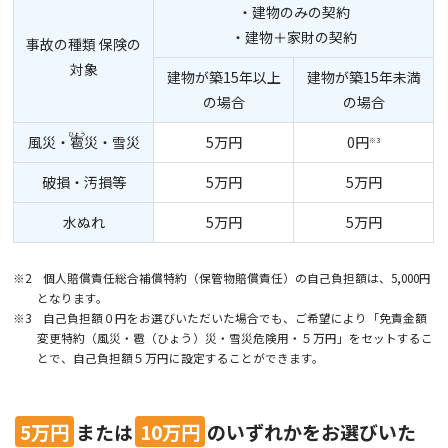
・建物のみの契約
・建物＋家財の契約
事故の種類
保険の
対象
建物が築15年以上
建物が築15年未満
の場合
の場合
風災・
雹
災・雪災
5万円
0円
※3
破損・汚損等
5万円
5万円
水ぬれ
5万円
5万円
※2 個人賠償責任総合補償特約（保管物賠償責任）の自己負担額は、5,000円
となります。
※3 自己負担額０円をお選びいただいた場合でも、ご希望により「免責金額
変更特約（風災・雹（ひょう）災・雪災危険用・５万円」をセットするこ
とで、自己負担額５万円に設定することができます。
5万円
または
10万円
のいずれかをお選びいた