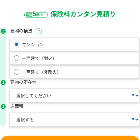
5
保険料カンタン見積り
最短
秒で！
建物の構造
1
？
マンション
一戸建て（耐火）
一戸建て（非耐火）
建物の所在地
2
床面積
3