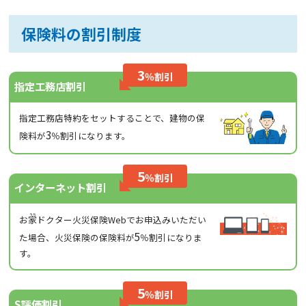
保険料の割引制度
3
％割引
指定工務店割引
指定工務店特約をセットすることで、建物の保
3
険料が
％割引になります。
5
％割引
インターネット割引
お
家
ドクター火災保険Webでお申込みいただい
5
た場合、火災保険の保険料が
％割引になりま
す。
5
％割引
S評価割引