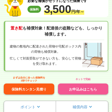
必要な補償がセットになった保険です
3,
500
保険料
円/年～
置き配
も補償対象！配達後の盗難なども、しっかり
補償します。
建物の敷地内に配達された荷物や宅配ボックス内
の荷物も補償対象。
忙しくて対面受取ができない方も、安心して荷物
を受け取れます。
まずは自分に合った保険料を
ネットで完結
3秒でチェック
保険料カンタン見積り
お申込みはこちら
ポイント
補償内容