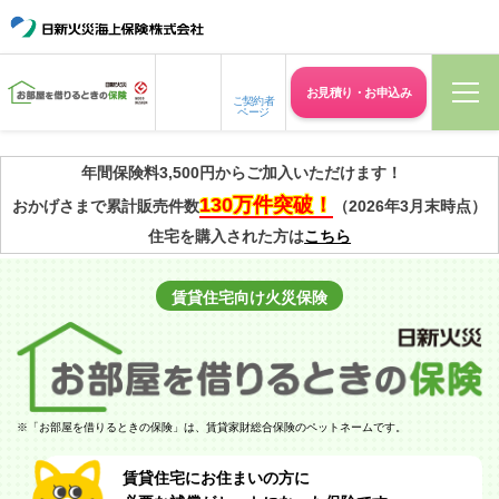
お見積り・
お申込み
ご契約者
ページ
年間保険料3,500円からご加入いただけます！
130万件突破！
おかげさまで累計販売件数
（2026年3月末時点）
住宅を購入された方は
こちら
賃貸住宅向け
火災保険
※
「お部屋を借りるときの保険」は、賃貸家財総合保険のペットネームです。
賃貸住宅にお住まいの方に