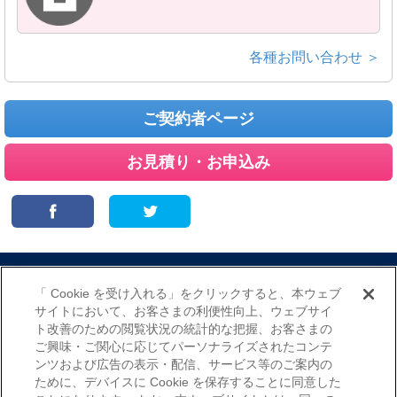
各種お問い合わせ ＞
ご契約者ページ
お見積り・お申込み
サイトマップ
当サイトのご利用にあたって
勧誘方針
「 Cookie を受け入れる」をクリックすると、本ウェブ
プライバシーポリシー
サイトにおいて、お客さまの利便性向上、ウェブサイ
（個人情報のお取扱いについて）
ト改善のための閲覧状況の統計的な把握、お客さまの
ご興味・ご関心に応じてパーソナライズされたコンテ
ンツおよび広告の表示・配信、サービス等のご案内の
ために、デバイスに Cookie を保存することに同意した