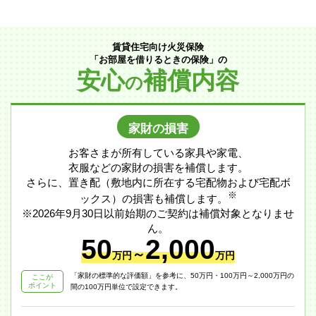
賃貸住宅向け火災保険
「お部屋を借りるときの保険」の
安心
補償内容
の
家財の損害
お客さまが所有している家具や家電、
衣服などの家財の損害を補償します。
さらに、置き配（敷地内に所在する宅配物および宅配ボ
※
ックス）の損害も補償します。
※2026年9月30日以前始期のご契約は補償対象となりませ
ん。
50
2,000
～
万円
万円
「家財の標準的な評価額」を参考に、50万円・100万円～2,000万円の
ここが
ポイント
間の100万円単位で設定できます。