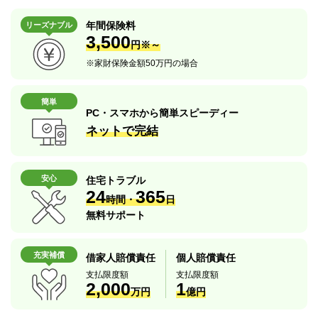
年間保険料
リーズナブル
3,500
円※～
※
家財保険金額50万円の場合
簡単
PC・スマホから簡単スピーディー
ネットで完結
安心
住宅トラブル
24
365
時間・
日
無料サポート
充実補償
借家人賠償責任
個人賠償責任
支払限度額
支払限度額
2,000
1
万円
億円