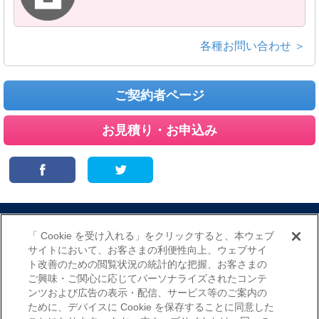
各種お問い合わせ ＞
ご契約者ページ
お見積り・お申込み
サイトマップ
当サイトのご利用にあたって
勧誘方針
「 Cookie を受け入れる」をクリックすると、本ウェブ
プライバシーポリシー
サイトにおいて、お客さまの利便性向上、ウェブサイ
（個人情報のお取扱いについて）
ト改善のための閲覧状況の統計的な把握、お客さまの
ご興味・ご関心に応じてパーソナライズされたコンテ
ンツおよび広告の表示・配信、サービス等のご案内の
ために、デバイスに Cookie を保存することに同意した