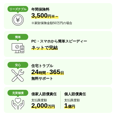
年間保険料
リーズナブル
3,500
円※～
※
家財保険金額50万円の場合
簡単
PC・スマホから簡単スピーディー
ネットで完結
安心
住宅トラブル
24
365
時間・
日
無料サポート
充実補償
借家人賠償責任
個人賠償責任
支払限度額
支払限度額
2,000
1
万円
億円