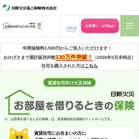
お見積り・
お申込み
ご契約者
ページ
年間保険料3,500円からご加入いただけます！
130万件突破！
おかげさまで累計販売件数
（2026年3月末時点）
住宅を購入された方は
こちら
賃貸住宅向け
火災保険
※
「お部屋を借りるときの保険」は、賃貸家財総合保険のペットネームです。
賃貸住宅にお住まいの方に