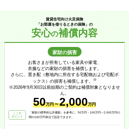
賃貸住宅向け火災保険
「お部屋を借りるときの保険」の
安心
補償内容
の
家財の損害
お客さまが所有している家具や家電、
衣服などの家財の損害を補償します。
さらに、置き配（敷地内に所在する宅配物および宅配ボ
※
ックス）の損害も補償します。
※2026年9月30日以前始期のご契約は補償対象となりませ
ん。
50
2,000
～
万円
万円
「家財の標準的な評価額」を参考に、50万円・100万円～2,000万円の
ここが
ポイント
間の100万円単位で設定できます。