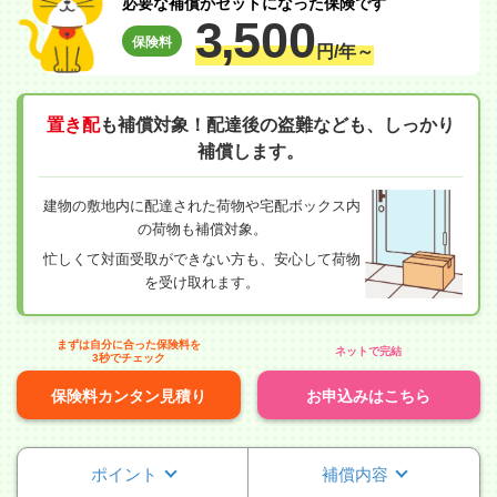
必要な補償がセットになった保険です
3,
500
保険料
円/年～
置き配
も補償対象！配達後の盗難なども、しっかり
補償します。
建物の敷地内に配達された荷物や宅配ボックス内
の荷物も補償対象。
忙しくて対面受取ができない方も、安心して荷物
を受け取れます。
まずは自分に合った保険料を
ネットで完結
3秒でチェック
保険料カンタン見積り
お申込みはこちら
ポイント
補償内容