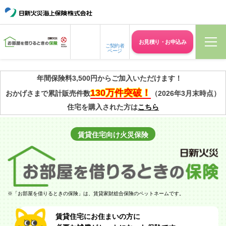
お見積り・
お申込み
ご契約者
ページ
年間保険料3,500円からご加入いただけます！
130万件突破！
おかげさまで累計販売件数
（2026年3月末時点）
住宅を購入された方は
こちら
賃貸住宅向け
火災保険
※
「お部屋を借りるときの保険」は、賃貸家財総合保険のペットネームです。
賃貸住宅にお住まいの方に