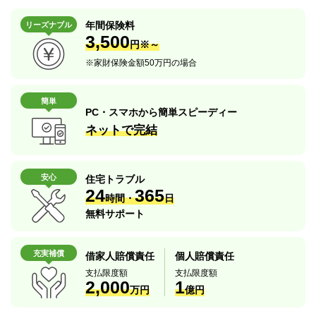
年間保険料
リーズナブル
3,500
円※～
※
家財保険金額50万円の場合
簡単
PC・スマホから簡単スピーディー
ネットで完結
安心
住宅トラブル
24
365
時間・
日
無料サポート
充実補償
借家人賠償責任
個人賠償責任
支払限度額
支払限度額
2,000
1
万円
億円