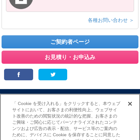
各種お問い合わせ ＞
ご契約者ページ
お見積り・お申込み
サイトマップ
当サイトのご利用にあたって
勧誘方針
「 Cookie を受け入れる」をクリックすると、本ウェブ
プライバシーポリシー
サイトにおいて、お客さまの利便性向上、ウェブサイ
（個人情報のお取扱いについて）
ト改善のための閲覧状況の統計的な把握、お客さまの
ご興味・ご関心に応じてパーソナライズされたコンテ
ンツおよび広告の表示・配信、サービス等のご案内の
ために、デバイスに Cookie を保存することに同意した