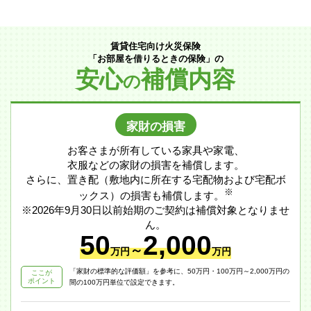
賃貸住宅向け火災保険
「お部屋を借りるときの保険」の
安心
補償内容
の
家財の損害
お客さまが所有している家具や家電、
衣服などの家財の損害を補償します。
さらに、置き配（敷地内に所在する宅配物および宅配ボ
※
ックス）の損害も補償します。
※2026年9月30日以前始期のご契約は補償対象となりませ
ん。
50
2,000
～
万円
万円
「家財の標準的な評価額」を参考に、50万円・100万円～2,000万円の
ここが
ポイント
間の100万円単位で設定できます。