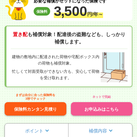
必要な補償がセットになった保険です
3,
500
保険料
円/年～
置き配
も補償対象！配達後の盗難なども、しっかり
補償します。
建物の敷地内に配達された荷物や宅配ボックス内
の荷物も補償対象。
忙しくて対面受取ができない方も、安心して荷物
を受け取れます。
まずは自分に合った保険料を
ネットで完結
3秒でチェック
保険料カンタン見積り
お申込みはこちら
ポイント
補償内容