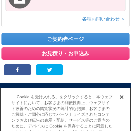
各種お問い合わせ ＞
ご契約者ページ
お見積り・お申込み
サイトマップ
当サイトのご利用にあたって
勧誘方針
「 Cookie を受け入れる」をクリックすると、本ウェブ
プライバシーポリシー
サイトにおいて、お客さまの利便性向上、ウェブサイ
（個人情報のお取扱いについて）
ト改善のための閲覧状況の統計的な把握、お客さまの
ご興味・ご関心に応じてパーソナライズされたコンテ
ンツおよび広告の表示・配信、サービス等のご案内の
ために、デバイスに Cookie を保存することに同意した