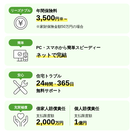
年間保険料
リーズナブル
3,500
円※～
※
家財保険金額50万円の場合
簡単
PC・スマホから簡単スピーディー
ネットで完結
安心
住宅トラブル
24
365
時間・
日
無料サポート
充実補償
借家人賠償責任
個人賠償責任
支払限度額
支払限度額
2,000
1
万円
億円