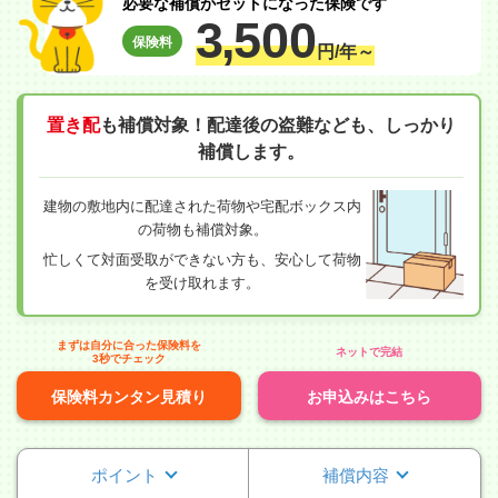
必要な補償がセットになった保険です
3,
500
保険料
円/年～
置き配
も補償対象！配達後の盗難なども、しっかり
補償します。
建物の敷地内に配達された荷物や宅配ボックス内
の荷物も補償対象。
忙しくて対面受取ができない方も、安心して荷物
を受け取れます。
まずは自分に合った保険料を
ネットで完結
3秒でチェック
保険料カンタン見積り
お申込みはこちら
ポイント
補償内容