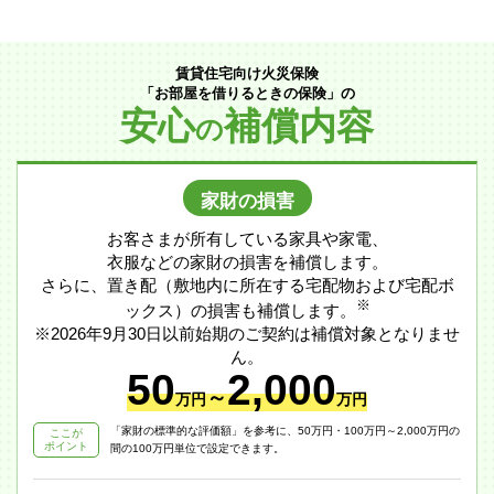
賃貸住宅向け火災保険
「お部屋を借りるときの保険」の
安心
補償内容
の
家財の損害
お客さまが所有している家具や家電、
衣服などの家財の損害を補償します。
さらに、置き配（敷地内に所在する宅配物および宅配ボ
※
ックス）の損害も補償します。
※2026年9月30日以前始期のご契約は補償対象となりませ
ん。
50
2,000
～
万円
万円
「家財の標準的な評価額」を参考に、50万円・100万円～2,000万円の
ここが
ポイント
間の100万円単位で設定できます。