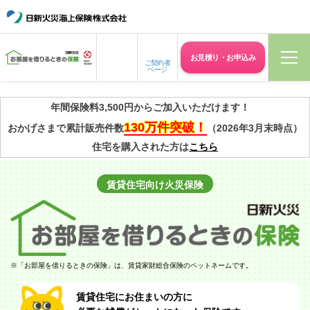
お見積り・
お申込み
ご契約者
ページ
年間保険料3,500円からご加入いただけます！
130万件突破！
おかげさまで累計販売件数
（2026年3月末時点）
住宅を購入された方は
こちら
賃貸住宅向け
火災保険
※
「お部屋を借りるときの保険」は、賃貸家財総合保険のペットネームです。
賃貸住宅にお住まいの方に