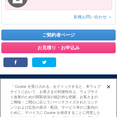
各種お問い合わせ ＞
ご契約者ページ
お見積り・お申込み
サイトマップ
当サイトのご利用にあたって
勧誘方針
「 Cookie を受け入れる」をクリックすると、本ウェブ
プライバシーポリシー
サイトにおいて、お客さまの利便性向上、ウェブサイ
（個人情報のお取扱いについて）
ト改善のための閲覧状況の統計的な把握、お客さまの
ご興味・ご関心に応じてパーソナライズされたコンテ
ンツおよび広告の表示・配信、サービス等のご案内の
ために、デバイスに Cookie を保存することに同意した