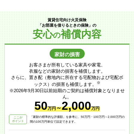
賃貸住宅向け火災保険
「お部屋を借りるときの保険」の
安心
補償内容
の
家財の損害
お客さまが所有している家具や家電、
衣服などの家財の損害を補償します。
さらに、置き配（敷地内に所在する宅配物および宅配ボ
※
ックス）の損害も補償します。
※2026年9月30日以前始期のご契約は補償対象となりませ
ん。
50
2,000
～
万円
万円
「家財の標準的な評価額」を参考に、50万円・100万円～2,000万円の
ここが
ポイント
間の100万円単位で設定できます。