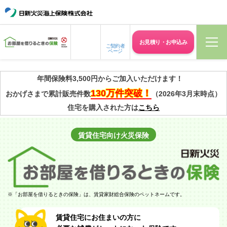
お見積り・
お申込み
ご契約者
ページ
年間保険料3,500円からご加入いただけます！
130万件突破！
おかげさまで累計販売件数
（2026年3月末時点）
住宅を購入された方は
こちら
賃貸住宅向け
火災保険
※
「お部屋を借りるときの保険」は、賃貸家財総合保険のペットネームです。
賃貸住宅にお住まいの方に