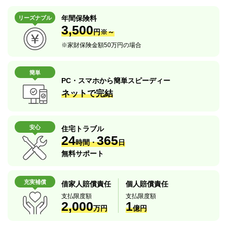
年間保険料
リーズナブル
3,500
円※～
※
家財保険金額50万円の場合
簡単
PC・スマホから簡単スピーディー
ネットで完結
安心
住宅トラブル
24
365
時間・
日
無料サポート
充実補償
借家人賠償責任
個人賠償責任
支払限度額
支払限度額
2,000
1
万円
億円