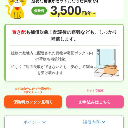
必要な補償がセットになった保険です
3,
500
保険料
円/年～
置き配
も補償対象！配達後の盗難なども、しっかり
補償します。
建物の敷地内に配達された荷物や宅配ボックス内
の荷物も補償対象。
忙しくて対面受取ができない方も、安心して荷物
を受け取れます。
まずは自分に合った保険料を
ネットで完結
3秒でチェック
保険料カンタン見積り
お申込みはこちら
ポイント
補償内容