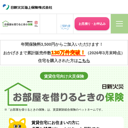
お見積り・
お申込み
ご契約者
ページ
年間保険料3,500円からご加入いただけます！
130万件突破！
おかげさまで累計販売件数
（2026年3月末時点）
住宅を購入された方は
こちら
賃貸住宅向け
火災保険
※
「お部屋を借りるときの保険」は、賃貸家財総合保険のペットネームです。
賃貸住宅にお住まいの方に