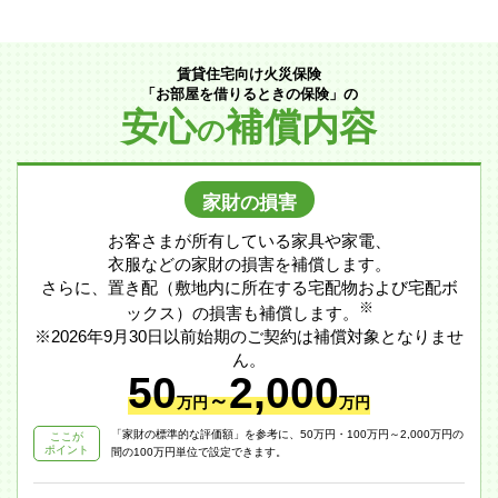
賃貸住宅向け火災保険
「お部屋を借りるときの保険」の
安心
補償内容
の
家財の損害
お客さまが所有している家具や家電、
衣服などの家財の損害を補償します。
さらに、置き配（敷地内に所在する宅配物および宅配ボ
※
ックス）の損害も補償します。
※2026年9月30日以前始期のご契約は補償対象となりませ
ん。
50
2,000
～
万円
万円
「家財の標準的な評価額」を参考に、50万円・100万円～2,000万円の
ここが
ポイント
間の100万円単位で設定できます。