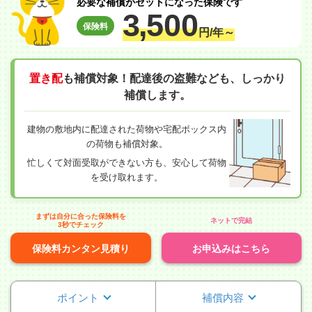
必要な補償がセットになった保険です
3,
500
保険料
円/年～
置き配
も補償対象！配達後の盗難なども、しっかり
補償します。
建物の敷地内に配達された荷物や宅配ボックス内
の荷物も補償対象。
忙しくて対面受取ができない方も、安心して荷物
を受け取れます。
まずは自分に合った保険料を
ネットで完結
3秒でチェック
保険料カンタン見積り
お申込みはこちら
ポイント
補償内容