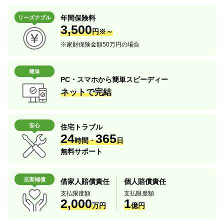
年間保険料
リーズナブル
3,500
円※～
※
家財保険金額50万円の場合
簡単
PC・スマホから簡単スピーディー
ネットで完結
安心
住宅トラブル
24
365
時間・
日
無料サポート
充実補償
借家人賠償責任
個人賠償責任
支払限度額
支払限度額
2,000
1
万円
億円