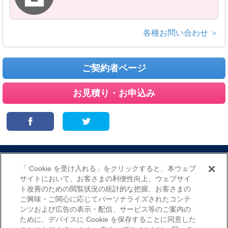
各種お問い合わせ ＞
ご契約者ページ
お見積り・お申込み
サイトマップ
当サイトのご利用にあたって
勧誘方針
「 Cookie を受け入れる」をクリックすると、本ウェブ
プライバシーポリシー
サイトにおいて、お客さまの利便性向上、ウェブサイ
（個人情報のお取扱いについて）
ト改善のための閲覧状況の統計的な把握、お客さまの
ご興味・ご関心に応じてパーソナライズされたコンテ
ンツおよび広告の表示・配信、サービス等のご案内の
ために、デバイスに Cookie を保存することに同意した