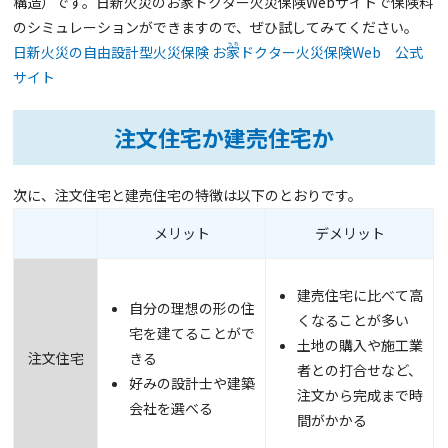
構造）です。日新火災のお
家
ドクター火災保険Webサイトで保険料
のシミュレーションができますので、ぜひ試してみてください。
日新火災の自由設計型火災保険 お
家
ドクター火災保険Web 公式
サイト
注文住宅か建売住宅か
次に、注文住宅と建売住宅の特徴は以下のとおりです。
メリット
デメリット
建売住宅に比べて高
自分の理想の形の住
くなることが多い
宅を建てることがで
土地の購入や施工業
注文住宅
きる
者との打合せなど、
好みの設計士や建築
注文から完成まで時
会社を選べる
間がかかる