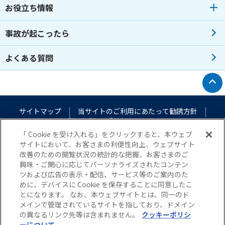
お役立ち情報
事故が起こったら
よくある質問
トップへ戻る
サイトマップ
当サイトのご利用にあたって
勧誘方針
プライバシーポリシー
（個人情報のお取扱いについて）
「 Cookie を受け入れる」をクリックすると、本ウェブ
サイトにおいて、お客さまの利便性向上、ウェブサイト
改善のための閲覧状況の統計的な把握、お客さまのご
興味・ご関心に応じてパーソナライズされたコンテン
ツおよび広告の表示・配信、サービス等のご案内のた
めに、デバイスに Cookie を保存することに同意したこ
とになります。 なお、本ウェブサイトとは、同一のド
メインで管理されているサイトを指しており、ドメイン
© Nisshin Fire & Marine Insurance Co.,Ltd. All Rights Reserved.
の異なるリンク先等は含まれません。
クッキーポリシ
ーについて