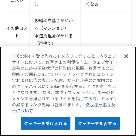
コスト
む
くなる
修繕積立基金がかか
その他コス
る（マンション）
-
ト
水道負担金がかかる
（戸建て）
「 Cookie を受け入れる」をクリックすると、本ウェブ
サイトにおいて、お客さまの利便性向上、ウェブサイト
新築物件のメリット・デメリット
改善のための閲覧状況の統計的な把握、お客さまのご
興味・ご関心に応じてパーソナライズされたコンテン
新築物件は、何と言っても内装・外観ともに新しいことが最大のメ
ツおよび広告の表示・配信、サービス等のご案内のた
リットです。さらに戸建て（注文住宅）であれば外観・内装すべて
めに、デバイスに Cookie を保存することに同意したこ
思いのままに建築することも可能です。
とになります。 なお、本ウェブサイトとは、同一のド
メインで管理されているサイトを指しており、ドメイン
戸建て・マンションともに耐震性は新基準に対応できており耐火性
トップへ戻る
の異なるリンク先等は含まれません。
クッキーポリシ
能も含め災害への対応ができています。さらに税金の控除も手厚
ーについて
く、建物自体の当面の修繕費などのランニングコストは戸建てでは
5秒でカンタン！
webで完結！
かからない、マンションでも抑えられることもメリットと言えるで
クッキーを受け入れる
クッキーを拒否する
保険料
見積り・申込み
しょう。
カンタン見積り