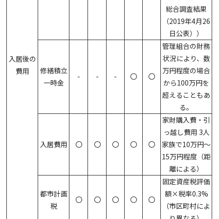
総合調査結果
（2019年4月26
日公表））
管理組合の財務
状況により、数
入居後の
修繕積立
万円程度の場合
費用
-
-
-
〇
〇
一時金
から100万円を
超えることもあ
る。
家財購入費・引
っ越し費用 3人
入居費用
〇
〇
〇
〇
〇
家族で10万円～
15万円程度（距
離による）
固定資産税評価
都市計画
額×税率0.3%
〇
〇
〇
〇
〇
税
（市区町村によ
り異なる）