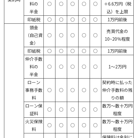
料の
○
○
○
○
○
＋6.6万円（税
半金
込）を上限
印紙税
○
○
○
○
○
1万円前後
頭金
売買代金の
（自己資
○
○
○
○
○
10~20％程度
金）
印紙税
○
○
○
○
○
1万円前後
仲介手数
料の
○
○
○
○
○
1～2万円
半金
ローン
契約時に払った
事務手数
○
○
○
○
○
仲介手数料の残
料
りの額
ローン保
数万～数十万円
○
○
○
○
○
証料
程度
火災保険
数万～数十万円
○
○
○
○
○
料
程度
保険料は金利に