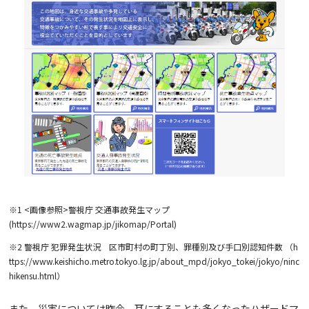
※1 <画像参照>警視庁 交通事故発生マップ
(https://www2.wagmap.jp/jikomap/Portal)
※2 警視庁 犯罪発生状況 区市町村の町丁別、罪種別及び手口別認知件数
（h
ttps://www.keishicho.metro.tokyo.lg.jp/about_mpd/jokyo_tokei/jokyo/ninc
hikensu.html）
また、災害については昨今、耳にすることも多くなったハザードマ