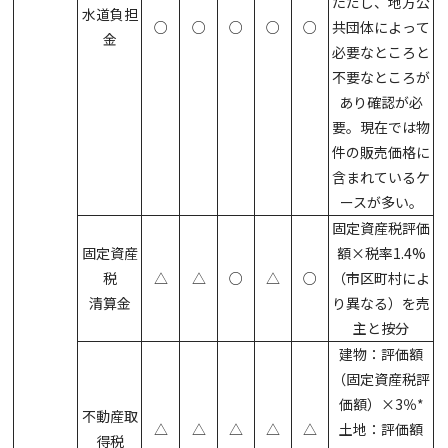
ただし、地方公
水道負担
○
○
○
○
○
共団体によって
金
必要なところと
不要なところが
あり確認が必
要。現在では物
件の販売価格に
含まれているケ
ースが多い。
固定資産税評価
固定資産
額×税率1.4%
税
△
△
○
△
○
（市区町村によ
清算金
り異なる）を売
主と按分
建物：評価額
（固定資産税評
価額）×3％*
不動産取
△
△
△
△
△
土地：評価額
得税