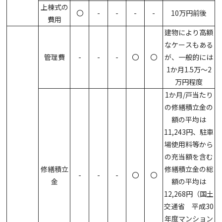
上棟式の
〇
-
-
-
-
10万円前後
費用
建物により高額
なケースもある
管理費
-
-
-
〇
〇
が、一般的には
1か月1.5万～2
万円程度
1か月/戸当たり
の修繕積立金の
額の平均は
11,243円、駐車
場使用料等から
の充当額を含む
修繕積立
修繕積立金の総
-
-
-
〇
〇
金
額の平均は
12,268円（国土
交通省 平成30
年度マンション