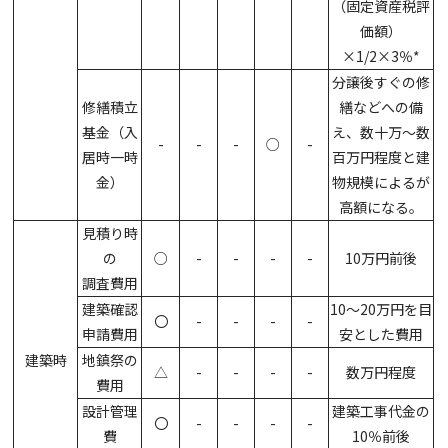
（固定資産税評
価額）
×1/2×3％*
分譲後すぐの修
修繕積立
繕などへの備
基金（入
え、数十万～数
-
-
-
○
-
居時一時
百万円程度と建
金）
物規模によるが
高額になる。
見積り時
の
○
-
-
-
-
10万円前後
調査費用
建築確認
10～20万円を目
〇
-
-
-
-
申請費用
安とした費用
建築時
地鎮祭の
△
-
-
-
-
数万円程度
費用
設計管理
建築工事代金の
〇
-
-
-
-
費
10％前後