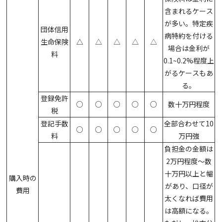
含まれるケース
が多い。特定疾
団体信用
病特約を付ける
生命保険
△
△
△
△
△
場合は金利が
料
0.1~0.2%程度上
がるケースもあ
る。
登録免許
○
○
○
○
○
数十万円程度
税
登記手数
全部合わせて10
○
○
○
○
○
料
万円強
負担金の金額は
2万円程度～数
十万円以上と幅
購入時の
があり、口径が
費用
太くなれば費用
は高額になる。