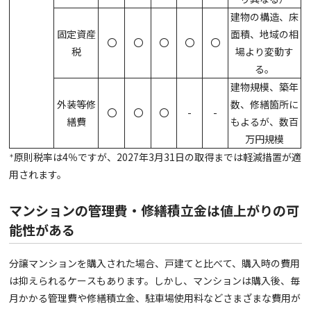
建物の構造、床
固定資産
面積、地域の相
〇
〇
〇
〇
〇
税
場より変動す
る。
建物規模、築年
外装等修
数、修繕箇所に
〇
〇
〇
-
-
繕費
もよるが、数百
万円規模
原則税率は4％ですが、2027年3⽉31⽇の取得までは軽減措置が適
＊
⽤されます。
マンションの管理費・修繕積立金は値上がりの可
能性がある
分譲マンションを購入された場合、戸建てと比べて、購入時の費用
は抑えられるケースもあります。しかし、マンションは購入後、毎
月かかる管理費や修繕積立金、駐車場使用料などさまざまな費用が