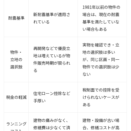
1981年以前の物件の
新耐震基準が適用さ
場合は、現在の耐震
耐震基準
れている
基準を満たしていな
い場合もある
実物を確認でき・立
再開発などで優良立
物件・
地の選択肢は多い
地は増えているが物
立地の
が、同じ区画・同一
件販売時期が限られ
選択肢
物件での選択肢は少
る
ない
税制面での控除を受
住宅ローン控除など
税金の軽減
けられないケースが
手厚い
ある
建物の痛みがなく、
建物・設備が古い場
ランニング
修繕費は少なくて済
合、修繕コストが高