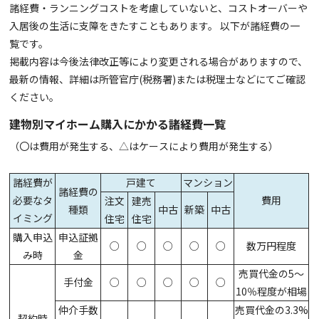
諸経費・ランニングコストを考慮していないと、コストオーバーや
入居後の生活に支障をきたすこともあります。 以下が諸経費の一
覧です。
掲載内容は今後法律改正等により変更される場合がありますので、
最新の情報、詳細は所管官庁(税務署)または税理士などにてご確認
ください。
建物別マイホーム購入にかかる諸経費一覧
（〇は費用が発生する、△はケースにより費用が発生する）
諸経費が
戸建て
マンション
諸経費の
必要なタ
費用
注文
建売
種類
中古
新築
中古
イミング
住宅
住宅
購入申込
申込証拠
○
○
○
○
○
数万円程度
み時
金
売買代金の5～
手付金
○
○
○
○
○
10％程度が相場
仲介手数
売買代金の3.3%
契約時