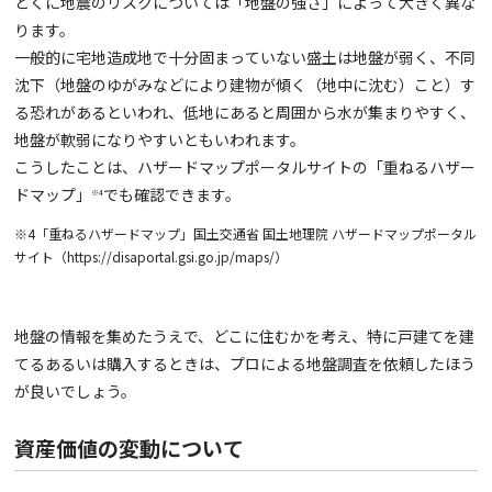
とくに地震のリスクについては「地盤の強さ」によって大きく異な
ります。
一般的に宅地造成地で十分固まっていない盛土は地盤が弱く、不同
沈下（地盤のゆがみなどにより建物が傾く（地中に沈む）こと）す
る恐れがあるといわれ、低地にあると周囲から水が集まりやすく、
地盤が軟弱になりやすいともいわれます。
こうしたことは、ハザードマップポータルサイトの「重ねるハザー
ドマップ」
でも確認できます。
※4
※4「重ねるハザードマップ」国土交通省 国土地理院 ハザードマップポータル
サイト（https://disaportal.gsi.go.jp/maps/）
地盤の情報を集めたうえで、どこに住むかを考え、特に戸建てを建
てるあるいは購入するときは、プロによる地盤調査を依頼したほう
が良いでしょう。
資産価値の変動について