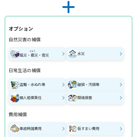
オプション
自然災害の補償
ひょう
水災
風災・
雹
災・雪災
日常生活の補償
盗難・水ぬれ等
破損・汚損等
個人賠償責任
類焼損害
費用補償
事故時諸費用
仮すまい費用