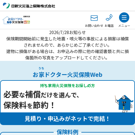
お問い合わせ
お電話
メニュー
2026/7/28お知らせ
保険期間開始前に発生した地震・噴火等の事故による損害は補償
されませんので、あらかじめご了承ください。
建物に損傷がある場合は、お申込みの際に他の確認書類と共に損
傷箇所の写真をアップロードしてください。
うち
お
家
ドクター火災保険Web
持ち家用火災保険をお探しの方
必要
補償
な
だけを選んで、
保険料
節約！
を
見積り・申込みがネットで完結！
保険料例