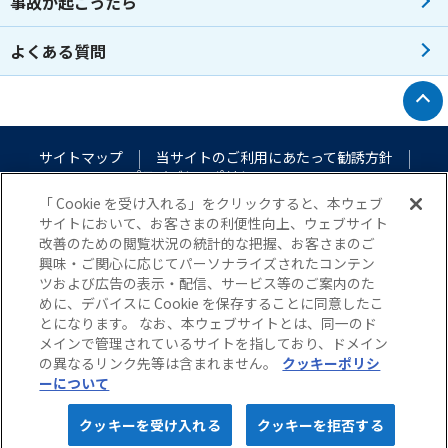
事故が起こったら
よくある質問
トップへ戻る
サイトマップ
当サイトのご利用にあたって
勧誘方針
プライバシーポリシー
（個人情報のお取扱いについて）
「 Cookie を受け入れる」をクリックすると、本ウェブ
サイトにおいて、お客さまの利便性向上、ウェブサイト
改善のための閲覧状況の統計的な把握、お客さまのご
興味・ご関心に応じてパーソナライズされたコンテン
ツおよび広告の表示・配信、サービス等のご案内のた
めに、デバイスに Cookie を保存することに同意したこ
とになります。 なお、本ウェブサイトとは、同一のド
メインで管理されているサイトを指しており、ドメイン
© Nisshin Fire & Marine Insurance Co.,Ltd. All Rights Reserved.
の異なるリンク先等は含まれません。
クッキーポリシ
ーについて
5秒でカンタン！
webで完結！
クッキーを受け入れる
クッキーを拒否する
保険料
見積り・申込み
カンタン見積り