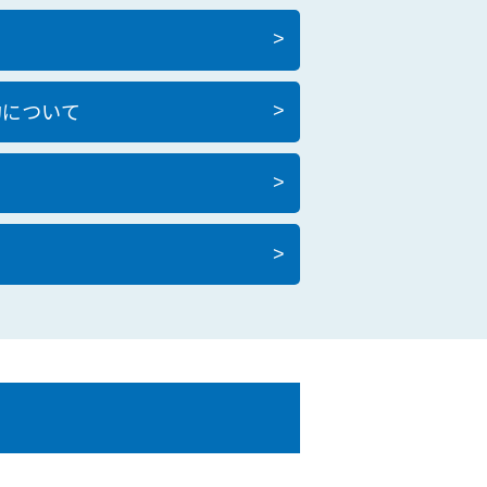
>
約について
>
>
>