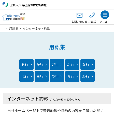
お問い合わせ
お電話
メニュー
>
用語集
>
インターネット約款
用語集
あ行
か行
さ行
た行
な行
>
>
>
>
>
は行
ま行
や行
ら行
わ行
>
>
>
>
>
インターネット約款
いんたーねっとやっかん
当社ホームページ上で普通約款や特約の内容をご覧いただく