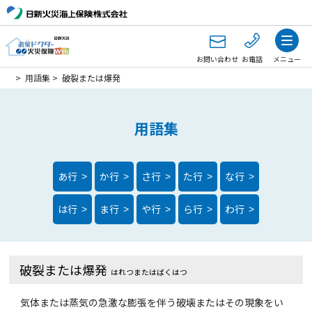
お問い合わせ
お電話
メニュー
>
用語集
>
破裂または爆発
用語集
あ行
か行
さ行
た行
な行
>
>
>
>
>
は行
ま行
や行
ら行
わ行
>
>
>
>
>
破裂または爆発
はれつまたはばくはつ
気体または蒸気の急激な膨張を伴う破壊またはその現象をい