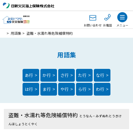
お問い合わせ
お電話
メニュー
>
用語集
>
盗難・水濡れ等危険補償特約
用語集
あ行
か行
さ行
た行
な行
>
>
>
>
>
は行
ま行
や行
ら行
わ行
>
>
>
>
>
盗難・水濡れ等危険補償特約
とうなん・みずぬれとうきけ
んほしょうとくやく