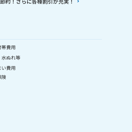
料を節約！さらに各種割引が充実！
付帯費用
・水ぬれ等
まい費用
保険