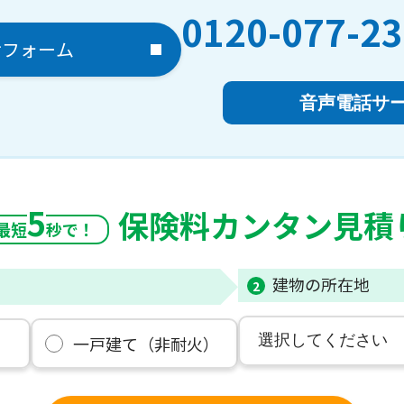
0120-077-2
せフォーム
音声電話サ
5
保険料カンタン見積
最短
秒で！
建物の所在地
2
）
一戸建て（非耐火）