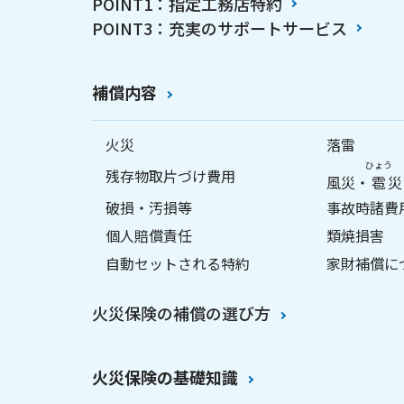
POINT1：指定工務店特約
POINT3：充実のサポートサービス
補償内容
火災
落雷
ひょう
残存物取片づけ費用
風災・
雹
災
破損・汚損等
事故時諸費
個人賠償責任
類焼損害
自動セットされる特約
家財補償に
火災保険の補償の選び方
火災保険の基礎知識