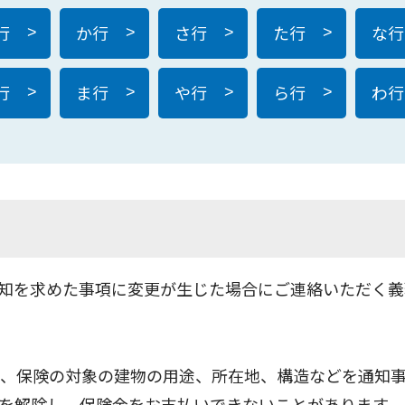
行
か行
さ行
た行
な行
>
>
>
>
行
ま行
や行
ら行
わ行
>
>
>
>
知を求めた事項に変更が生じた場合にご連絡いただく義
は、保険の対象の建物の用途、所在地、構造などを通知
を解除し、保険金をお支払いできないことがあります。