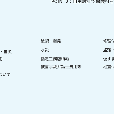
POINT2：自由設計で保険
破裂・爆発
修理
水災
盗難
・雪災
用
指定工務店特約
仮す
被害事故弁護士費用等
地震
ついて