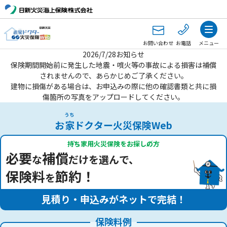
お問い合わせ
お電話
メニュー
2026/7/28お知らせ
保険期間開始前に発生した地震・噴火等の事故による損害は補償
されませんので、あらかじめご了承ください。
建物に損傷がある場合は、お申込みの際に他の確認書類と共に損
傷箇所の写真をアップロードしてください。
うち
お
家
ドクター火災保険Web
持ち家用火災保険をお探しの方
必要
補償
な
だけを選んで、
保険料
節約！
を
見積り・申込みがネットで完結！
保険料例