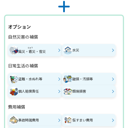
オプション
自然災害の補償
ひょう
水災
風災・
雹
災・雪災
日常生活の補償
盗難・水ぬれ等
破損・汚損等
個人賠償責任
類焼損害
費用補償
事故時諸費用
仮すまい費用