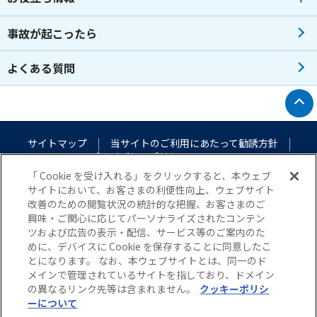
事故が起こったら
よくある質問
トップへ戻る
サイトマップ
当サイトのご利用にあたって
勧誘方針
プライバシーポリシー
（個人情報のお取扱いについて）
「 Cookie を受け入れる」をクリックすると、本ウェブ
サイトにおいて、お客さまの利便性向上、ウェブサイト
改善のための閲覧状況の統計的な把握、お客さまのご
興味・ご関心に応じてパーソナライズされたコンテン
ツおよび広告の表示・配信、サービス等のご案内のた
めに、デバイスに Cookie を保存することに同意したこ
とになります。 なお、本ウェブサイトとは、同一のド
メインで管理されているサイトを指しており、ドメイン
© Nisshin Fire & Marine Insurance Co.,Ltd. All Rights Reserved.
の異なるリンク先等は含まれません。
クッキーポリシ
ーについて
5秒でカンタン！
webで完結！