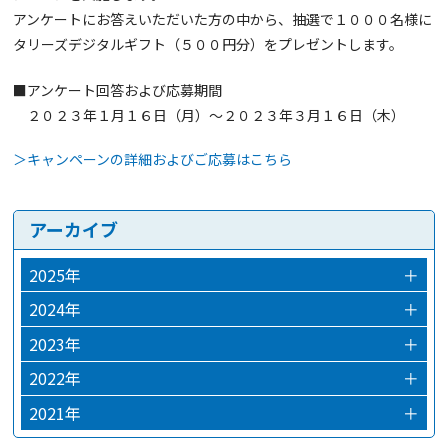
アンケートにお答えいただいた方の中から、抽選で１０００名様に
タリーズデジタルギフト（５００円分）をプレゼントします。
■アンケート回答および応募期間
２０２３年１月１６日（月）～２０２３年３月１６日（木）
＞キャンペーンの詳細およびご応募はこちら
アーカイブ
2025年
＋
2025年12月
2024年
＋
2024年12月
2023年
＋
2024年03月
2023年12月
2022年
＋
2024年02月
2023年10月
2022年12月
2021年
＋
2024年01月
2023年09月
2022年09月
2021年12月