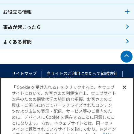
お役立ち情報
事故が起こったら
よくある質問
トップへ戻る
サイトマップ
当サイトのご利用にあたって
勧誘方針
プライバシーポリシー
（個人情報のお取扱いについて）
「 Cookie を受け入れる」をクリックすると、本ウェブ
サイトにおいて、お客さまの利便性向上、ウェブサイト
改善のための閲覧状況の統計的な把握、お客さまのご
興味・ご関心に応じてパーソナライズされたコンテン
ツおよび広告の表示・配信、サービス等のご案内のた
めに、デバイスに Cookie を保存することに同意したこ
とになります。 なお、本ウェブサイトとは、同一のド
メインで管理されているサイトを指しており、ドメイン
© Nisshin Fire & Marine Insurance Co.,Ltd. All Rights Reserved.