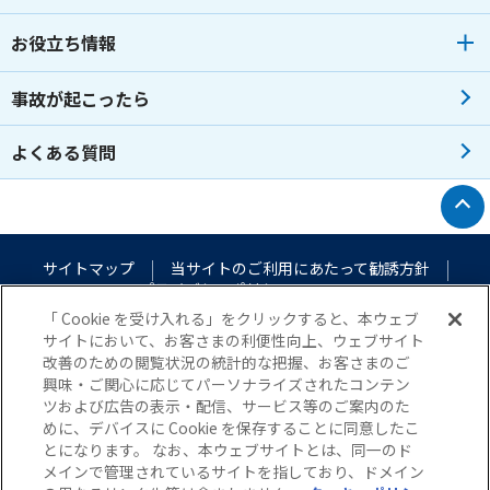
お役立ち情報
事故が起こったら
よくある質問
トップへ戻る
サイトマップ
当サイトのご利用にあたって
勧誘方針
プライバシーポリシー
（個人情報のお取扱いについて）
「 Cookie を受け入れる」をクリックすると、本ウェブ
サイトにおいて、お客さまの利便性向上、ウェブサイト
改善のための閲覧状況の統計的な把握、お客さまのご
興味・ご関心に応じてパーソナライズされたコンテン
ツおよび広告の表示・配信、サービス等のご案内のた
めに、デバイスに Cookie を保存することに同意したこ
とになります。 なお、本ウェブサイトとは、同一のド
メインで管理されているサイトを指しており、ドメイン
© Nisshin Fire & Marine Insurance Co.,Ltd. All Rights Reserved.