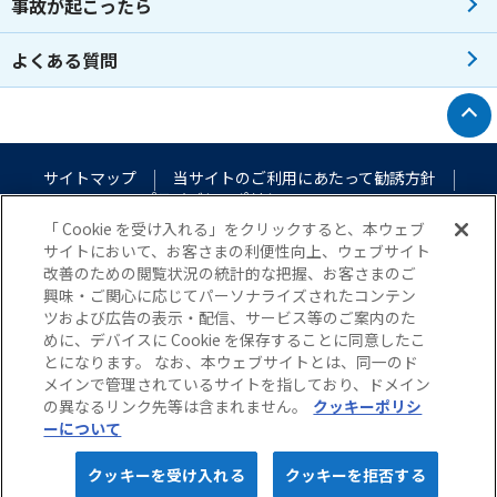
事故が起こったら
よくある質問
トップへ戻る
サイトマップ
当サイトのご利用にあたって
勧誘方針
プライバシーポリシー
（個人情報のお取扱いについて）
「 Cookie を受け入れる」をクリックすると、本ウェブ
サイトにおいて、お客さまの利便性向上、ウェブサイト
改善のための閲覧状況の統計的な把握、お客さまのご
興味・ご関心に応じてパーソナライズされたコンテン
ツおよび広告の表示・配信、サービス等のご案内のた
めに、デバイスに Cookie を保存することに同意したこ
とになります。 なお、本ウェブサイトとは、同一のド
メインで管理されているサイトを指しており、ドメイン
© Nisshin Fire & Marine Insurance Co.,Ltd. All Rights Reserved.
の異なるリンク先等は含まれません。
クッキーポリシ
ーについて
5秒でカンタン！
webで完結！
クッキーを受け入れる
クッキーを拒否する
保険料
見積り・申込み
カンタン見積り