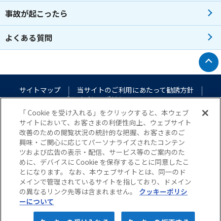
事故が起こったら
よくある質問
トップへ戻る
サイトマップ
当サイトのご利用にあたって
勧誘方針
プライバシーポリシー
（個人情報のお取扱いについて）
「 Cookie を受け入れる」をクリックすると、本ウェブ
サイトにおいて、お客さまの利便性向上、ウェブサイト
改善のための閲覧状況の統計的な把握、お客さまのご
興味・ご関心に応じてパーソナライズされたコンテン
ツおよび広告の表示・配信、サービス等のご案内のた
めに、デバイスに Cookie を保存することに同意したこ
とになります。 なお、本ウェブサイトとは、同一のド
メインで管理されているサイトを指しており、ドメイン
© Nisshin Fire & Marine Insurance Co.,Ltd. All Rights Reserved.
の異なるリンク先等は含まれません。
クッキーポリシ
ーについて
5秒でカンタン！
webで完結！